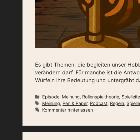
Es gibt Themen, die begleiten unser Hobb
verändern darf. Für manche ist die Antwo
Würfeln ihre Bedeutung und untergräbt d
Kategorien
Episode
,
Meinung
,
Rollenspieltheorie
,
Spielleit
Schlagwörter
Meinung
,
Pen & Paper
,
Podcast
,
Regeln
,
Spiell
Kommentar hinterlassen