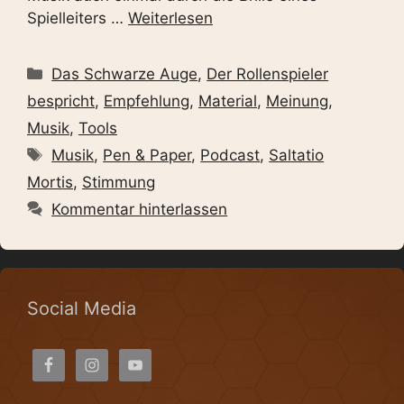
Spielleiters …
Weiterlesen
Kategorien
Das Schwarze Auge
,
Der Rollenspieler
bespricht
,
Empfehlung
,
Material
,
Meinung
,
Musik
,
Tools
Schlagwörter
Musik
,
Pen & Paper
,
Podcast
,
Saltatio
Mortis
,
Stimmung
Kommentar hinterlassen
Social Media