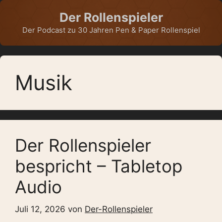
Zum
Der Rollenspieler
Inhalt
springen
Der Podcast zu 30 Jahren Pen & Paper Rollenspiel
Musik
Der Rollenspieler
bespricht – Tabletop
Audio
Juli 12, 2026
von
Der-Rollenspieler