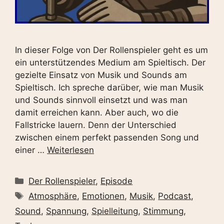
In dieser Folge von Der Rollenspieler geht es um
ein unterstützendes Medium am Spieltisch. Der
gezielte Einsatz von Musik und Sounds am
Spieltisch. Ich spreche darüber, wie man Musik
und Sounds sinnvoll einsetzt und was man
damit erreichen kann. Aber auch, wo die
Fallstricke lauern. Denn der Unterschied
zwischen einem perfekt passenden Song und
einer …
Weiterlesen
Kategorien
Der Rollenspieler
,
Episode
Schlagwörter
Atmosphäre
,
Emotionen
,
Musik
,
Podcast
,
Sound
,
Spannung
,
Spielleitung
,
Stimmung
,