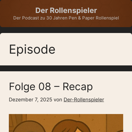
Zum
Der Rollenspieler
Inhalt
springen
Der Podcast zu 30 Jahren Pen & Paper Rollenspiel
Episode
Folge 08 – Recap
Dezember 7, 2025
von
Der-Rollenspieler