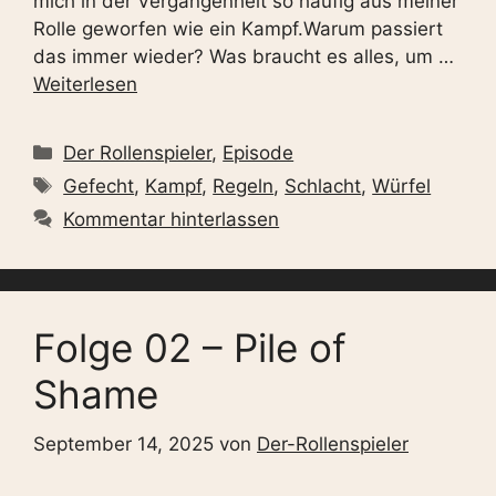
mich in der Vergangenheit so häufig aus meiner
Rolle geworfen wie ein Kampf.Warum passiert
das immer wieder? Was braucht es alles, um …
Weiterlesen
Kategorien
Der Rollenspieler
,
Episode
Schlagwörter
Gefecht
,
Kampf
,
Regeln
,
Schlacht
,
Würfel
Kommentar hinterlassen
Folge 02 – Pile of
Shame
September 14, 2025
von
Der-Rollenspieler