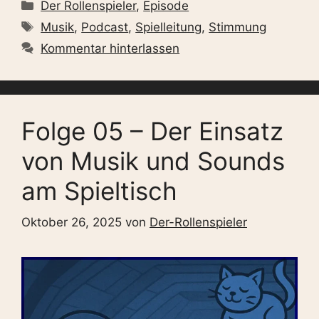
Kategorien
Der Rollenspieler
,
Episode
Schlagwörter
Musik
,
Podcast
,
Spielleitung
,
Stimmung
Kommentar hinterlassen
Folge 05 – Der Einsatz
von Musik und Sounds
am Spieltisch
Oktober 26, 2025
von
Der-Rollenspieler