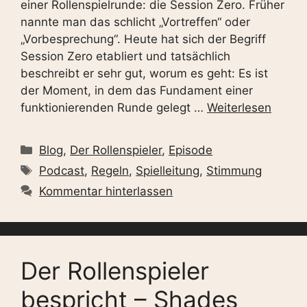
einer Rollenspielrunde: die Session Zero. Früher
nannte man das schlicht „Vortreffen“ oder
„Vorbesprechung“. Heute hat sich der Begriff
Session Zero etabliert und tatsächlich
beschreibt er sehr gut, worum es geht: Es ist
der Moment, in dem das Fundament einer
funktionierenden Runde gelegt …
Weiterlesen
Kategorien
Blog
,
Der Rollenspieler
,
Episode
Schlagwörter
Podcast
,
Regeln
,
Spielleitung
,
Stimmung
Kommentar hinterlassen
Der Rollenspieler
bespricht – Shades