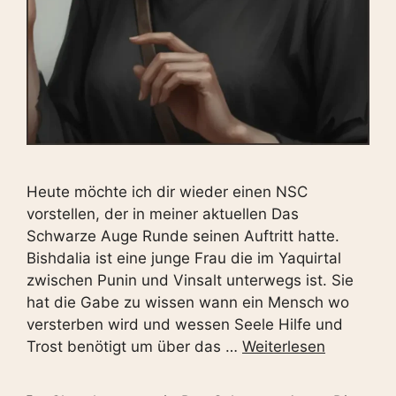
Heute möchte ich dir wieder einen NSC
vorstellen, der in meiner aktuellen Das
Schwarze Auge Runde seinen Auftritt hatte.
Bishdalia ist eine junge Frau die im Yaquirtal
zwischen Punin und Vinsalt unterwegs ist. Sie
hat die Gabe zu wissen wann ein Mensch wo
versterben wird und wessen Seele Hilfe und
Trost benötigt um über das …
Weiterlesen