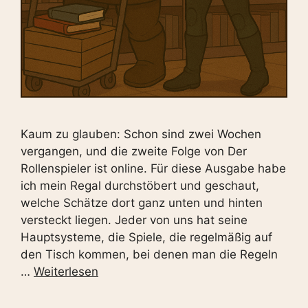
Kaum zu glauben: Schon sind zwei Wochen
vergangen, und die zweite Folge von Der
Rollenspieler ist online. Für diese Ausgabe habe
ich mein Regal durchstöbert und geschaut,
welche Schätze dort ganz unten und hinten
versteckt liegen. Jeder von uns hat seine
Hauptsysteme, die Spiele, die regelmäßig auf
den Tisch kommen, bei denen man die Regeln
…
Weiterlesen