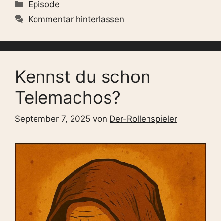
Kategorien
Episode
Kommentar hinterlassen
Kennst du schon
Telemachos?
September 7, 2025
von
Der-Rollenspieler