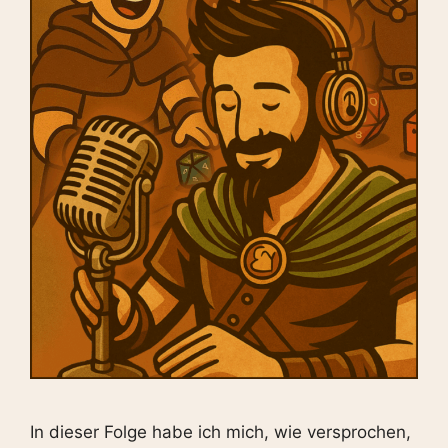
In dieser Folge habe ich mich, wie versprochen,