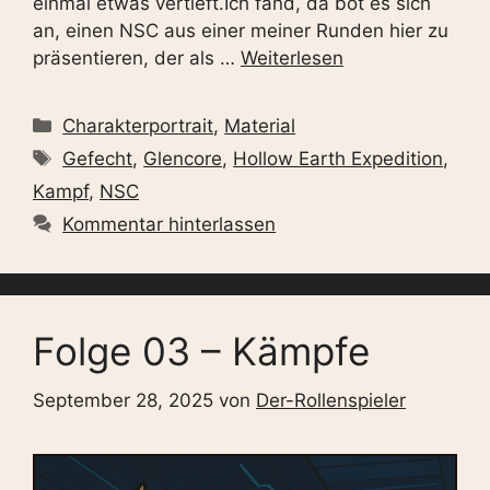
einmal etwas vertieft.Ich fand, da bot es sich
an, einen NSC aus einer meiner Runden hier zu
präsentieren, der als …
Weiterlesen
Kategorien
Charakterportrait
,
Material
Schlagwörter
Gefecht
,
Glencore
,
Hollow Earth Expedition
,
Kampf
,
NSC
Kommentar hinterlassen
Folge 03 – Kämpfe
September 28, 2025
von
Der-Rollenspieler