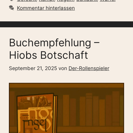
Kommentar hinterlassen
Buchempfehlung –
Hiobs Botschaft
September 21, 2025
von
Der-Rollenspieler