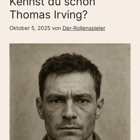
Kennst du schon
Thomas Irving?
Oktober 5, 2025
von
Der-Rollenspieler