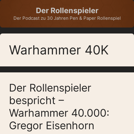
Zum
Der Rollenspieler
Inhalt
springen
Der Podcast zu 30 Jahren Pen & Paper Rollenspiel
Warhammer 40K
Der Rollenspieler
bespricht –
Warhammer 40.000:
Gregor Eisenhorn