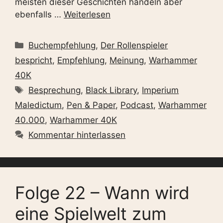
meisten dieser Geschichten handeln aber
ebenfalls …
Weiterlesen
Kategorien
Buchempfehlung
,
Der Rollenspieler
bespricht
,
Empfehlung
,
Meinung
,
Warhammer
40K
Schlagwörter
Besprechung
,
Black Library
,
Imperium
Maledictum
,
Pen & Paper
,
Podcast
,
Warhammer
40.000
,
Warhammer 40K
Kommentar hinterlassen
Folge 22 – Wann wird
eine Spielwelt zum