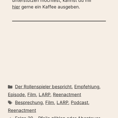
unterstützen möchtest, kannst du mir
⁠⁠hier⁠⁠⁠
gerne ein Kaffee ausgeben.
Kategorien
Der Rollenspieler bespricht
,
Empfehlung
,
Episode
,
Film
,
LARP
,
Reenactment
Schlagwörter
Besprechung
,
Film
,
LARP
,
Podcast
,
Reenactment